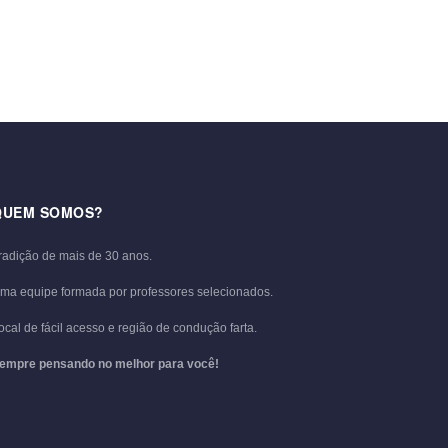
QUEM SOMOS?
radição de mais de 30 anos.
ma equipe formada por professores selecionados.
ocal de fácil acesso e região de condução farta.
empre pensando no melhor para você!